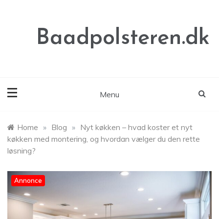
Skip
to
content
Baadpolsteren.dk
Menu
Home
»
Blog
»
Nyt køkken – hvad koster et nyt
køkken med montering, og hvordan vælger du den rette
løsning?
Annonce