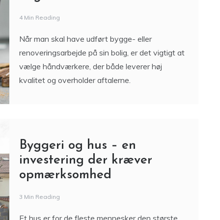
renoveringsarbejde på sin bolig, er det vigtigt at
vælge håndværkere, der både leverer høj
kvalitet og overholder aftalerne.
Byggeri og hus – en
investering der kræver
opmærksomhed
3 Min Reading
Et hus er for de fleste mennesker den største
investering i livet. Uanset om du har købt en
ældre ejendom eller opført et nyt hjem,