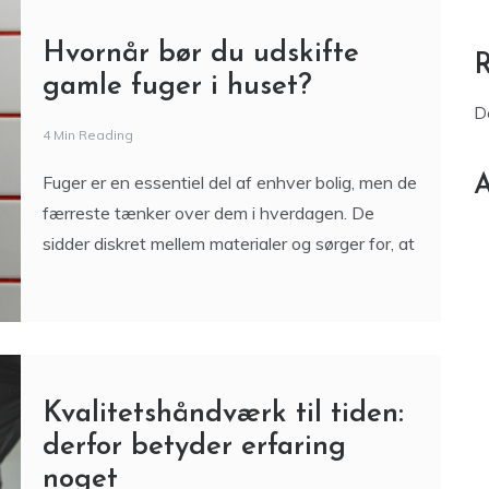
D
4 Min Reading
Fuger er en essentiel del af enhver bolig, men de
A
færreste tænker over dem i hverdagen. De
sidder diskret mellem materialer og sørger for, at
Kvalitetshåndværk til tiden:
derfor betyder erfaring
noget
4 Min Reading
Når man skal have udført bygge- eller