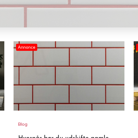
Annonce
Blog
Hvornår bør du udskifte gamle
fuger i huset?