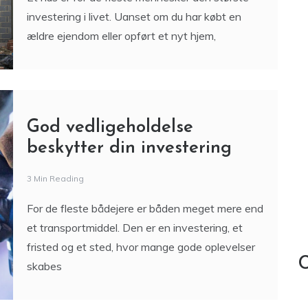
God vedligeholdelse
beskytter din investering
3 Min Reading
For de fleste bådejere er båden meget mere end
et transportmiddel. Den er en investering, et
fristed og et sted, hvor mange gode oplevelser
C
skabes
Derfor er korrekt