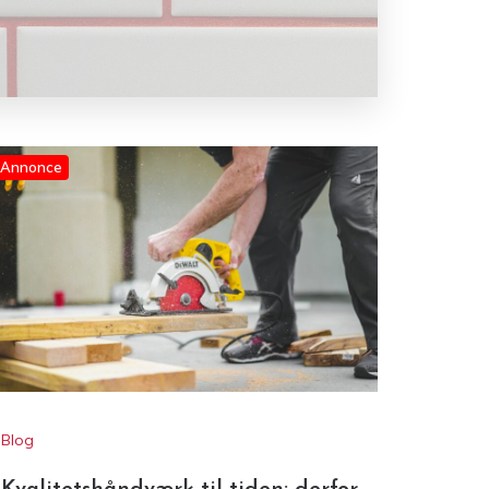
Annonce
Blog
Kvalitetshåndværk til tiden: derfor
betyder erfaring noget