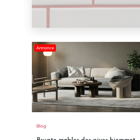
Annonce
Blog
Brugte møbler der giver hjemmet
mere karakter til små hjem