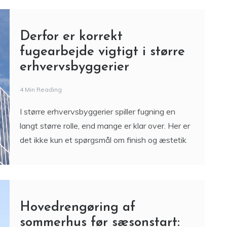
fugearbejde vigtigt i større
erhvervsbyggerier
4 Min Reading
I større erhvervsbyggerier spiller fugning en
langt større rolle, end mange er klar over. Her er
det ikke kun et spørgsmål om finish og æstetik
Hovedrengøring af
sommerhus før sæsonstart:
Tjeklisten du ikke må
glemme