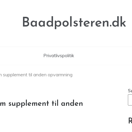
Baadpolsteren.dk
Privatlivspolitik
om supplement til anden opvarmning
S
om supplement til anden
R