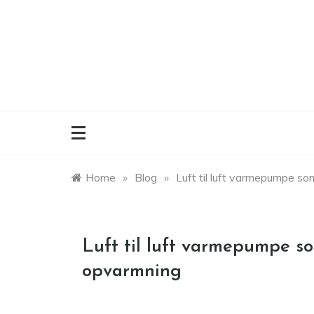
Skip
to
content
Home
»
Blog
»
Luft til luft varmepumpe s
Luft til luft varmepumpe s
opvarmning