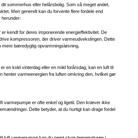
 i dit sommerhus eller helårsbolig. Som så meget andet, 
tet. Men generelt kan du forvente flere fordele end 
r herunder: 
r er kendt for deres imponerende energieffektivitet. De 
at drive kompressoren, der driver varmeudvekslingen. Dette 
 en mere bæredygtig opvarmningsløsning.
r en kold vinterdag eller en mild forårsdag, kan en luft til 
 henter varmeenergien fra luften omkring den, hvilket gør 
l luft varmepumpe er ofte enkel og ligetil. Den kræver ikke 
mændringer. Dette betyder, at du hurtigt kan drage fordel 
 til luft varmepumpe kan du nemt styre temperaturen i 