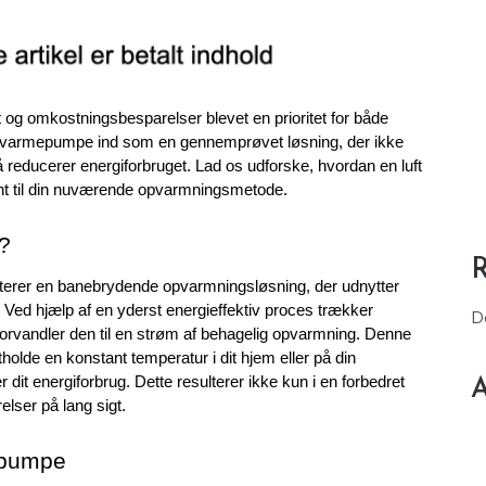
et og omkostningsbesparelser blevet en prioritet for både 
uft varmepumpe ind som en gennemprøvet løsning, der ikke 
reducerer energiforbruget. Lad os udforske, hvordan en luft 
ent til din nuværende opvarmningsmetode.
e?
terer en banebrydende opvarmningsløsning, der udnytter 
 Ved hjælp af en yderst energieffektiv proces trækker 
D
orvandler den til en strøm af behagelig opvarmning. Denne 
olde en konstant temperatur i dit hjem eller på din 
dit energiforbrug. Dette resulterer ikke kun i en forbedret 
A
lser på lang sigt.
mepumpe