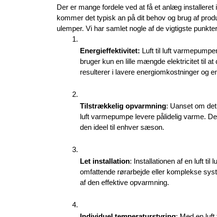
Der er mange fordele ved at få et anlæg installeret
kommer det typisk an på dit behov og brug af produk
ulemper. Vi har samlet nogle af de vigtigste punkte
Energieffektivitet:
 Luft til luft varmepumpe
bruger kun en lille mængde elektricitet til 
resulterer i lavere energiomkostninger og
Tilstrækkelig opvarmning
: Uanset om det e
luft varmepumpe levere pålidelig varme. Den
den ideel til enhver sæson.
Let installation
: Installationen af en luft ti
omfattende rørarbejde eller komplekse syste
af den effektive opvarmning.
Individuel temperaturstyring
: Med en luft