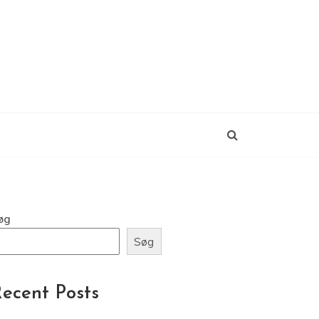
øg
Søg
ecent Posts