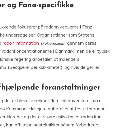
r og Fanø-specifikke
ukkende fokuserer på radonniveauerne i Fanø
ke undersøgelser. Organisationer som Statens
ld
radon information
gennem deres
rer radonkoncentrationerne i Danmark, men de er typisk
 danske regering anbefaler, at indendørs
3 (Becquerel per kubikmeter), og hvis de gør, er
fhjælpende foranstaltninger
er er blevet iværksat flere initiativer, ikke kun i
nø Kommune. Husejere anbefales at teste for radon,
entilerede, og der er større risiko for, at radon kan
uer, kan afhjælpningsteknikker såsom forbedrede