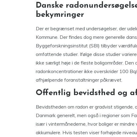
Danske radonundersøgelse
bekymringer
Der er begrænset med undersøgelser, der udel
Kommune. Der findes dog mere generelle dans
Byggeforskningsinstitut (SBI) tilbyder værdifu
omfattende studier. Ifølge disse studier varie
ikke særligt høje i de fleste boligområder. Den
radonkoncentrationer ikke overskrider 100 Bq/m
afhjælpende foranstaltninger påkrævet.
Offentlig bevidsthed og a
Bevidstheden om radon er gradvist stigende, og d
Danmark generelt, men også i regioner som Fa
især i vintermånederne, hvor boliger er mindre v
akkumulere. Hvis testen viser forhøjede nivea