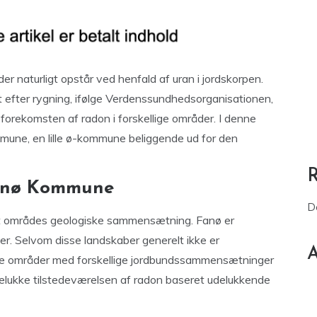
 der naturligt opstår ved henfald af uran i jordskorpen.
t efter rygning, ifølge Verdenssundhedsorganisationen,
forekomsten af radon i forskellige områder. I denne
mmune, en lille ø-kommune beliggende ud for den
Fanø Kommune
D
 et områdes geologiske sammensætning. Fanø er
er. Selvom disse landskaber generelt ikke er
A
erede områder med forskellige jordbundssammensætninger
udelukke tilstedeværelsen af radon baseret udelukkende