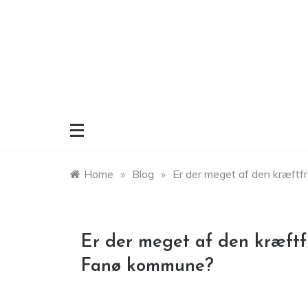
Skip
to
content
Home
»
Blog
»
Er der meget af den kræft
Er der meget af den kræft
Fanø kommune?