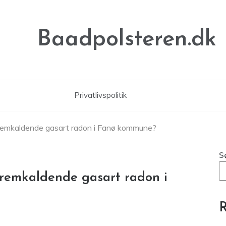
Baadpolsteren.dk
Privatlivspolitik
fremkaldende gasart radon i Fanø kommune?
S
fremkaldende gasart radon i
R