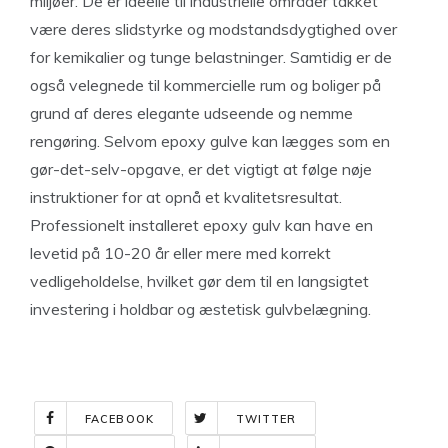
miljøer. De er ideelle til industrielle områder takket
være deres slidstyrke og modstandsdygtighed over
for kemikalier og tunge belastninger. Samtidig er de
også velegnede til kommercielle rum og boliger på
grund af deres elegante udseende og nemme
rengøring. Selvom epoxy gulve kan lægges som en
gør-det-selv-opgave, er det vigtigt at følge nøje
instruktioner for at opnå et kvalitetsresultat.
Professionelt installeret epoxy gulv kan have en
levetid på 10-20 år eller mere med korrekt
vedligeholdelse, hvilket gør dem til en langsigtet
investering i holdbar og æstetisk gulvbelægning.
FACEBOOK
TWITTER