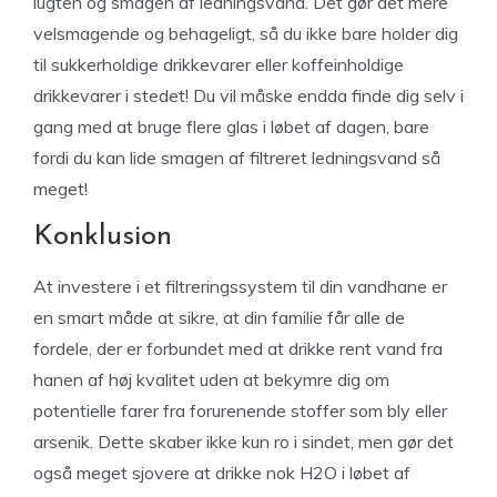
lugten og smagen af ledningsvand. Det gør det mere
velsmagende og behageligt, så du ikke bare holder dig
til sukkerholdige drikkevarer eller koffeinholdige
drikkevarer i stedet! Du vil måske endda finde dig selv i
gang med at bruge flere glas i løbet af dagen, bare
fordi du kan lide smagen af filtreret ledningsvand så
meget!
Konklusion
At investere i et filtreringssystem til din vandhane er
en smart måde at sikre, at din familie får alle de
fordele, der er forbundet med at drikke rent vand fra
hanen af høj kvalitet uden at bekymre dig om
potentielle farer fra forurenende stoffer som bly eller
arsenik. Dette skaber ikke kun ro i sindet, men gør det
også meget sjovere at drikke nok H2O i løbet af