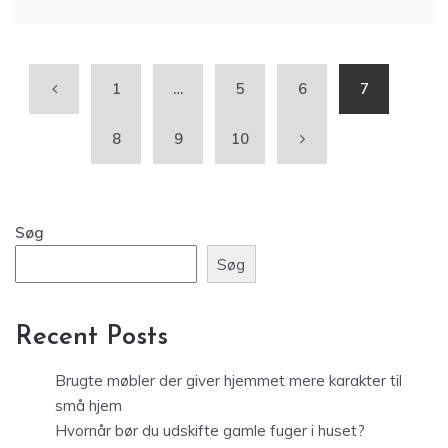
1
…
5
6
7
8
9
10
Søg
Søg
Recent Posts
Brugte møbler der giver hjemmet mere karakter til
små hjem
Hvornår bør du udskifte gamle fuger i huset?