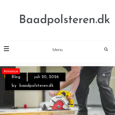
Skip
to
content
Baadpolsteren.dk
Menu
Annonce
Annonce
Annonce
Blog
juli 20, 2026
by
baadpolsteren.dk