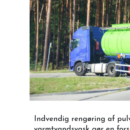
Indvendig rengøring af pulv
varmtvandsvask gør en fors