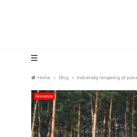
Skip
to
content
Home
»
Blog
»
Indvendig rengøring af pulv
Annonce