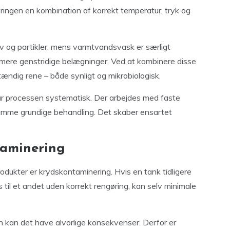
øringen en kombination af korrekt temperatur, tryk og
tøv og partikler, mens varmtvandsvask er særligt
og mere genstridige belægninger. Ved at kombinere disse
tændig rene – både synligt og mikrobiologisk.
r processen systematisk. Der arbejdes med faste
amme grundige behandling. Det skaber ensartet
taminering
produkter er krydskontaminering. Hvis en tank tidligere
 til et andet uden korrekt rengøring, kan selv minimale
 kan det have alvorlige konsekvenser. Derfor er