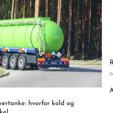
D
A
ertanke: hvorfor kold og
kel