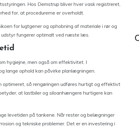
etsstyringen. Hos Demstrup bliver hver vask registreret,
hed for, at procedurerne er overholdt.
koen for lugtgener og ophobning af materiale i rør og
og udstyr fungerer optimalt ved næste læs.
C
etid
m hygiejne, men også om effektivitet. I
 og lange ophold kan påvirke planlægningen.
optimeret, så rengøringen udføres hurtigt og effektivt
etyder, at lastbiler og siloanhængere hurtigere kan
længe levetiden på tankene. Når rester og belægninger
rrosion og tekniske problemer. Det er en investering i