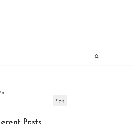
øg
Søg
ecent Posts