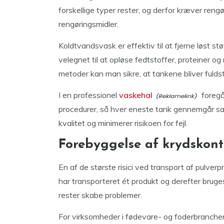
forskellige typer rester, og derfor kræver reng
rengøringsmidler.
Koldtvandsvask er effektiv til at fjerne løst s
velegnet til at opløse fedtstoffer, proteiner 
metoder kan man sikre, at tankene bliver fulds
I en professionel
vaskehal
foregå
procedurer, så hver eneste tank gennemgår s
kvalitet og minimerer risikoen for fejl.
Forebyggelse af krydskon
En af de største risici ved transport af pulver
har transporteret ét produkt og derefter bruges
rester skabe problemer.
For virksomheder i fødevare- og foderbranchen