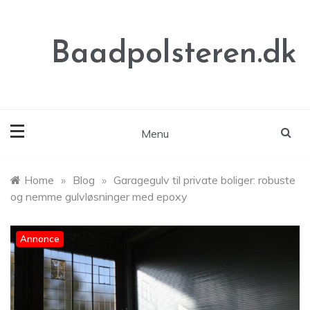
Skip
to
content
Baadpolsteren.dk
Menu
Home
»
Blog
»
Garagegulv til private boliger: robuste
og nemme gulvløsninger med epoxy
Annonce