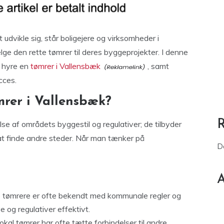
udvikle sig, står boligejere og virksomheder i
lge den rette tømrer til deres byggeprojekter. I denne
t hyre en
tømrer i Vallensbæk
, samt
cces.
mrer i Vallensbæk?
lse af områdets byggestil og regulativer; de tilbyder
at finde andre steder. Når man tænker på
D
A
 tømrere er ofte bekendt med kommunale regler og
og regulativer effektivt.
okal tømrer har ofte tætte forbindelser til andre