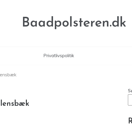
Baadpolsteren.dk
Privatlivspolitik
llensbæk
S
llensbæk
R